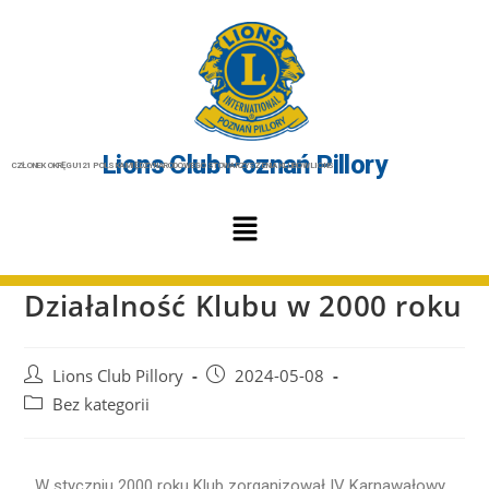
Lions Club Poznań Pillory
CZŁONEK OKRĘGU 121 POLSKA MIĘDZYNARODOWEGO STOWARZYSZENIA KLUBÓW LIONS
Działalność Klubu w 2000 roku
Lions Club Pillory
2024-05-08
Bez kategorii
W styczniu 2000 roku Klub zorganizował IV Karnawałowy