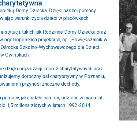
charytatywna
opieką Domy Dziecka. Dzięki naszej pomocy
iając warunki życia dzieci w placówkach.
instytucji, takich jak Rodzinne Domy Dziecka oraz
 ogólnopolskich projektach, np. „Powiększalnik w
go Ośrodka Szkolno-Wychowawczego dla Dzieci
w Owińskach.
e dzięki organizacji imprez charytatywnych oraz
ganizujemy doroczny bal charytatywny w Poznaniu,
owaniem i przynosi znaczne dochody.
omocy, jaką udało nam się udzielić w ciągu lat.
o 1,5 miliona złotych w latach 1992-2014.