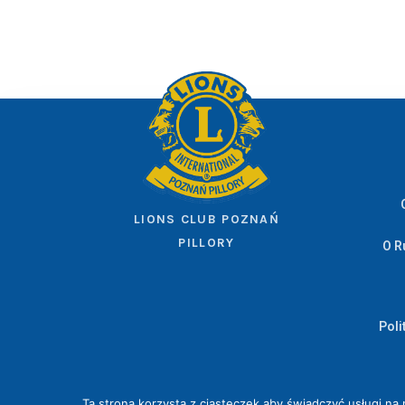
LIONS CLUB POZNAŃ
PILLORY
O R
Poli
Ta strona korzysta z ciasteczek aby świadczyć usługi na