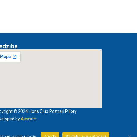
edziba
yright © 2024 Lions Club Poznań Pillory
veloped by
Assisite
z się na ich użycie.
Zgoda
Polityka prywatności