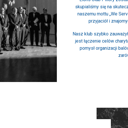
skupialiśmy się na skutec
naszemu mottu „We Serve
przyjaciół i znajom
Nasz klub szybko zauważy
jest łączenie celów charyt
pomysł organizacji baló
zaró