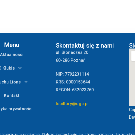
Menu
Skontaktuj się z nami
Si
ul. Słoneczna 20
Aktualności
60-286 Poznań
O Klubie
NIP: 7792231114
uchu Lions
KRS: 0000153644
REGON: 632023760
Kontakt
lcpillory@dga.pl
tyka prywatności
Cop
De
 najwyższym poziomie. Dalsze korzystanie ze strony oznacza, że zgadzas