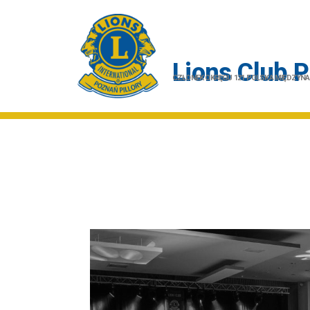
Lions Club P
CZŁONEK OKRĘGU 121 POLSKA MIĘDZY