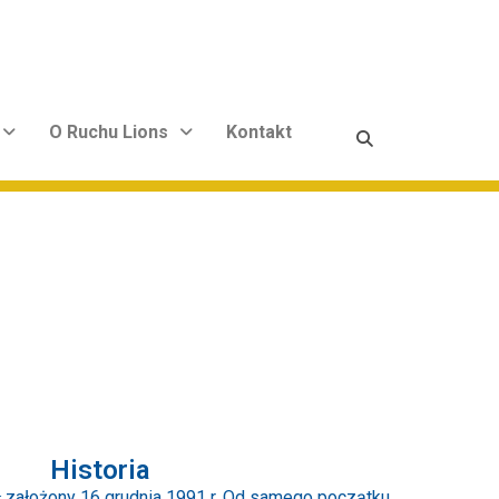
O Ruchu Lions
Kontakt
Historia
ał założony 16 grudnia 1991 r. Od samego początku