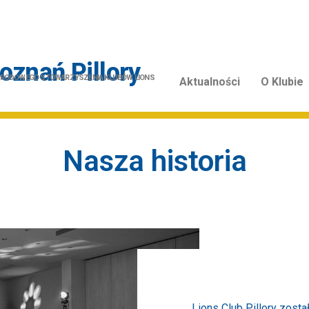
oznań Pillory
NARODOWEGO STOWARZYSZENIA KLUBÓW LIONS
Aktualności
O Klubie
Nasza historia
Lions Club Pillory zost